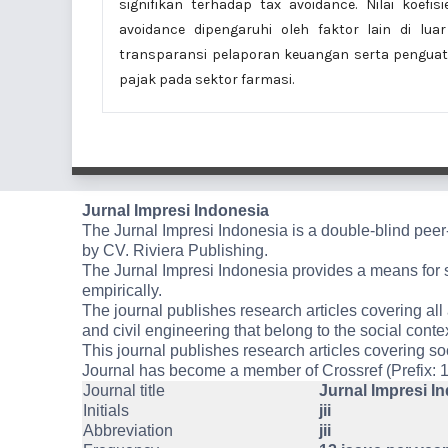
signifikan terhadap tax avoidance. Nilai koef
avoidance dipengaruhi oleh faktor lain di lu
transparansi pelaporan keuangan serta pengua
pajak pada sektor farmasi.
Jurnal Impresi Indonesia
The Jurnal Impresi Indonesia is a double-blind peer
by CV. Riviera Publishing.
The Jurnal Impresi Indonesia provides a means for s
empirically.
The journal publishes research articles covering all
and civil engineering that belong to the social contex
This journal publishes research articles covering so
Journal has become a member of Crossref (Prefix:
Journal title
Jurnal Impresi I
Initials
jii
Abbreviation
jii