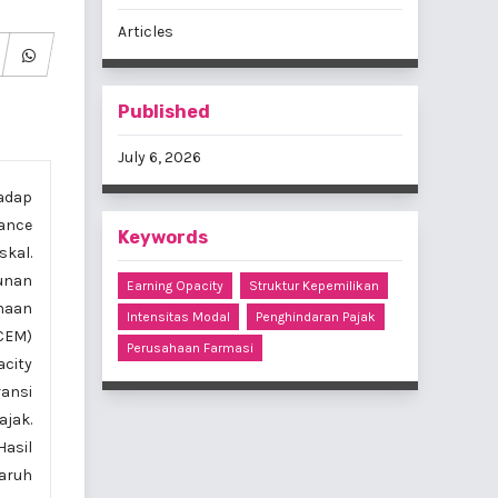
Articles
Published
July 6, 2026
hadap
dance
Keywords
kal.
hunan
Earning Opacity
Struktur Kepemilikan
haan
Intensitas Modal
Penghindaran Pajak
(CEM)
Perusahaan Farmasi
acity
ransi
jak.
Hasil
aruh